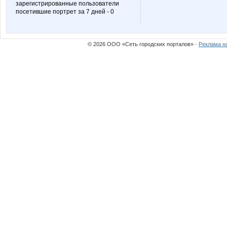
зарегистрированные пользователи
посетившие портрет за 7 дней - 0
Ocelot
OlgaSm
© 2026 ООО «Сеть городских порталов» ·
Реклама н
Richardia
Sc@rle
Tupperwarenn
VerukS
anniiss
bali23
fadilena
gali