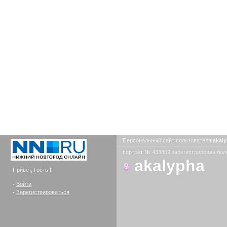
Персональный сайт пользователя
akal
портрет № 433869 зарегистрирован боле
akalypha
Привет, Гость !
-
Войти
-
Зарегистрироваться