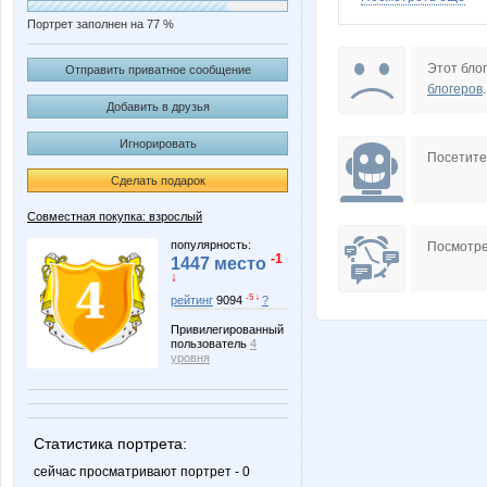
Портрет заполнен на 77 %
Annyy
BRAND
Этот блог
Отправить приватное сообщение
блогеров
.
Добавить в друзья
Игнорировать
Esha24
Fifo25
Посетит
Сделать подарок
Совместная покупка: взрослый
KissNet
Koshka
популярность:
Посмотре
-1
1447 место
↓
-5 ↓
рейтинг
9094
?
Привилегированный
Lenuik
Lenus
пользователь
4
уровня
Mixxxx
Mora
Статистика портрета:
сейчас просматривают портрет - 0