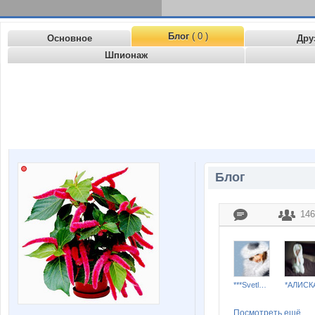
Блог
( 0 )
Основное
Дру
Шпионаж
Блог
146
***Svetlana***
*АЛИСК
Посмотреть ещё